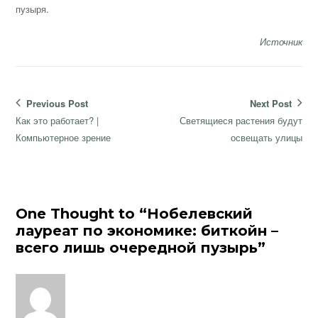
пузыря.
Источник
Навигация
Previous Post
Next Post
по
Previous
Next
Как это работает? |
Светящиеся растения будут
записям
post:
post:
Компьютерное зрение
освещать улицы
One Thought to “Нобелевский
лауреат по экономике: биткойн –
всего лишь очередной пузырь”