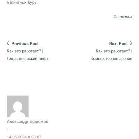
магнитных бурь.
Источник
Навигация
Previous Post
Next Post
по
Previous
Next
Как это работает? |
Как это работает? |
записям
post:
post:
Гидравлический лифт
Компьютерное зрение
Александр Ефремов
:
14.06.2024 в 03:07