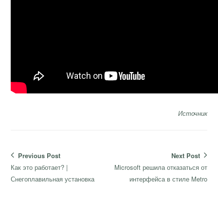
Источник
Навигация
Previous Post
Next Post
по
Previous
Next
Как это работает? |
Microsoft решила отказаться от
записям
post:
post:
Снегоплавильная установка
интерфейса в стиле Metro