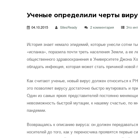
Ученые определили черты виру
04.10.2015
SitesReady
2 комментария
Это ин
История знает немало эпидемий, которые унесли сотни т
«испанка», поразила почти треть населения Земли, а ее 
общественного здравоохранения в
Университете Джона Хо
обладать инфекция, которая может стать причиной новой
Как считают ученые, новый вирус должен относиться к РН
это позволяет вирусу достаточно быстро мутировать и пр
Один из самых ярких представителей постоянно меняющи
невозможность быстрой мутации, к нашему счастью, по м
пандемии.
Возвращаясь к описанию вируса: он должен передаваться
носителей до того, как у переносчика проявятся первые 