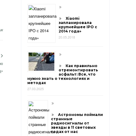
Xiaomi
запланировала
крупнейшее IPO с
ик
2014 года»
20.05.2018
ию
Как правильно
ц»
отремонтировать
асфальт: Все, что
нужно знать о технологиях и
методах
27.03.2025
Астрономы поймали
странные
радиосигналы от
звезды в 11 световых
годах от нас