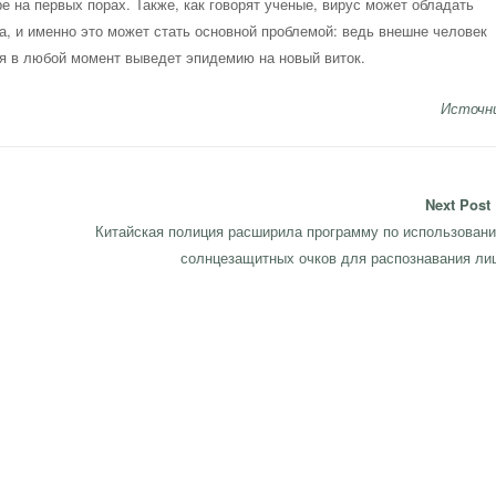
е на первых порах. Также, как говорят ученые, вирус может обладать
а, и именно это может стать основной проблемой: ведь внешне человек
ая в любой момент выведет эпидемию на новый виток.
Источн
Next Post
Next
Китайская полиция расширила программу по использован
post:
солнцезащитных очков для распознавания ли