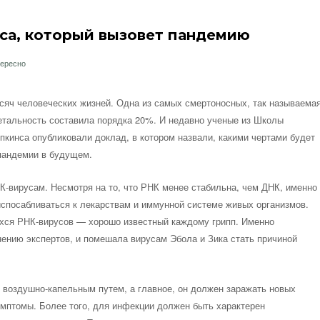
са, который вызовет пандемию
тересно
ысяч человеческих жизней. Одна из самых смертоносных, так называема
летальность составила порядка 20%. И недавно ученые из Школы
пкинса опубликовали доклад, в котором назвали, какими чертами будет
 пандемии в будущем.
К-вирусам. Несмотря на то, что РНК менее стабильна, чем ДНК, именно
испосабливаться к лекарствам и иммунной системе живых организмов.
хся РНК-вирусов — хорошо известный каждому грипп. Именно
нению экспертов, и помешала вирусам Эбола и Зика стать причиной
 воздушно-капельным путем, а главное, он должен заражать новых
симптомы. Более того, для инфекции должен быть характерен