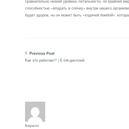
сравнительно низкий уровень летальности, по крайней мер
способностью «впадать в спячку» внутри нашего организм
будет здоров, но он может быть «ходячей бомбой», котор
Навигация
Previous Post
по
Previous
Как это работает? | E-Ink-дисплей
записям
post:
Кирилл