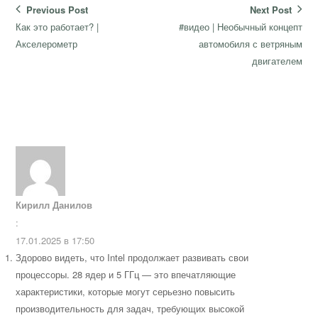
Навигация
Previous Post
Next Post
по
Previous
Next
Как это работает? |
#видео | Необычный концепт
записям
post:
post:
Акселерометр
автомобиля с ветряным
двигателем
Кирилл Данилов
:
17.01.2025 в 17:50
Здорово видеть, что Intel продолжает развивать свои
процессоры. 28 ядер и 5 ГГц — это впечатляющие
характеристики, которые могут серьезно повысить
производительность для задач, требующих высокой