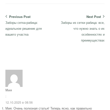
Навигация
Previous Post
Next Post
по
Previous
Next
Заборы сетка-рабица:
Заборы из сетки рабица: все,
записям
post:
post:
идеальное решение для
что нужно знать о их
вашего участка
особенностях и
преимуществах
Мия
:
12.10.2025 в 08:56
Мия: Очень полезная статья! Теперь ясно, как правильно