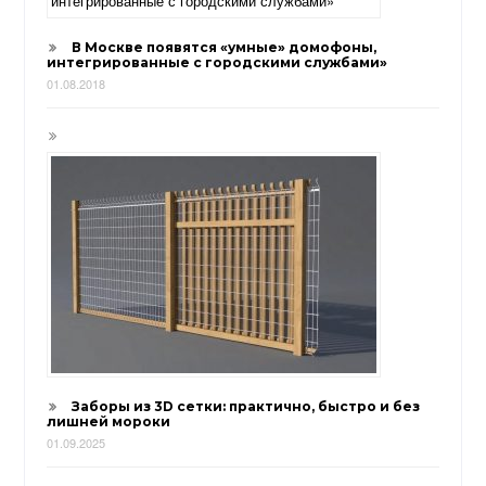
В Москве появятся «умные» домофоны,
интегрированные с городскими службами»
01.08.2018
Заборы из 3D сетки: практично, быстро и без
лишней мороки
01.09.2025