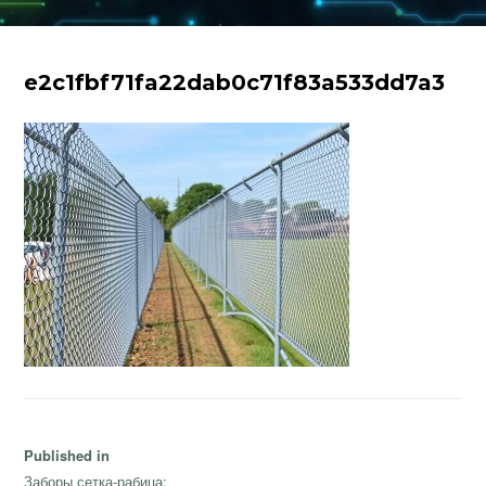
e2c1fbf71fa22dab0c71f83a533dd7a3
Навигация
Published in
по
Заборы сетка-рабица: