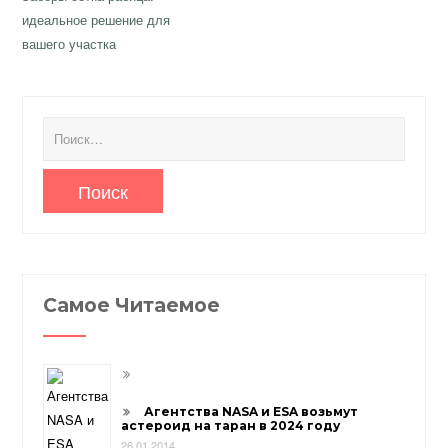
записям
идеальное решение для
вашего участка
Найти:
Самое Читаемое
Агентства NASA и ESA возьмут
астероид на таран в 2024 году
26.01.2014