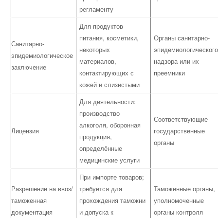
регламенту
Для продуктов
питания, косметики,
Органы санитарно-
Санитарно-
некоторых
эпидемиологического
эпидемиологическое
материалов,
надзора или их
заключение
контактирующих с
преемники
кожей и слизистыми
Для деятельности:
производство
Соответствующие
алкоголя, оборонная
Лицензия
государственные
продукция,
органы
определённые
медицинские услуги
При импорте товаров;
Разрешение на ввоз/
требуется для
Таможенные органы,
таможенная
прохождения таможни
уполномоченные
документация
и допуска к
органы контроля