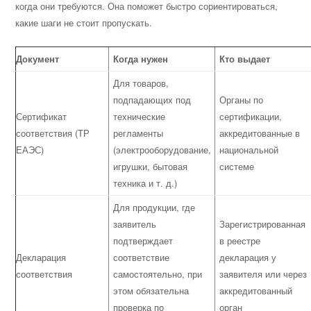
когда они требуются. Она поможет быстро сориентироваться,
какие шаги не стоит пропускать.
Документ
Когда нужен
Кто выдает
Для товаров,
подпадающих под
Органы по
Сертификат
технические
сертификации,
соответствия (ТР
регламенты
аккредитованные в
ЕАЭС)
(электрооборудование,
национальной
игрушки, бытовая
системе
техника и т. д.)
Для продукции, где
заявитель
Зарегистрированная
подтверждает
в реестре
Декларация
соответствие
декларация у
соответствия
самостоятельно, при
заявителя или через
этом обязательна
аккредитованный
проверка по
орган