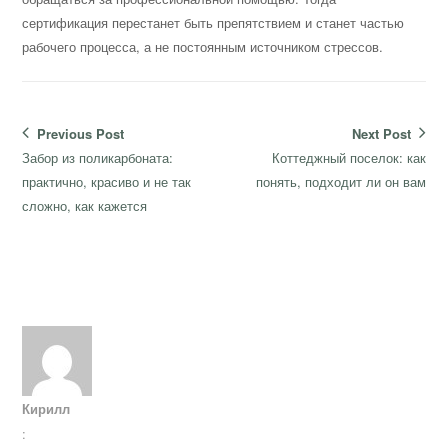
сертификация перестанет быть препятствием и станет частью
рабочего процесса, а не постоянным источником стрессов.
Навигация
Previous Post
Next Post
по
Previous
Next
Забор из поликарбоната:
Коттеджный поселок: как
записям
post:
post:
практично, красиво и не так
понять, подходит ли он вам
сложно, как кажется
Кирилл
: