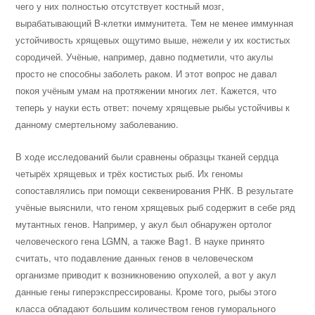
чего у них полностью отсутствует костный мозг,
вырабатывающий B-клетки иммунитета. Тем не менее иммунная
устойчивость хрящевых ощутимо выше, нежели у их костистых
сородичей. Учёные, например, давно подметили, что акулы
просто не способны заболеть раком. И этот вопрос не давал
покоя учёным умам на протяжении многих лет. Кажется, что
теперь у науки есть ответ: почему хрящевые рыбы устойчивы к
данному смертельному заболеванию.
В ходе исследований были сравнены образцы тканей сердца
четырёх хрящевых и трёх костистых рыб. Их геномы
сопоставлялись при помощи секвенирования РНК. В результате
учёные выяснили, что геном хрящевых рыб содержит в себе ряд
мутантных генов. Например, у акул был обнаружен ортолог
человеческого гена LGMN, а также Bag1. В науке принято
считать, что подавление данных генов в человеческом
организме приводит к возникновению опухолей, а вот у акул
данные гены гиперэкспрессированы. Кроме того, рыбы этого
класса обладают большим количеством генов гуморального