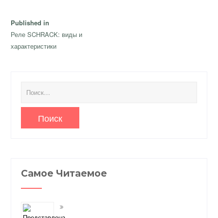
Навигация
Published in
по
Реле SCHRACK: виды и
записям
характеристики
Найти:
Самое Читаемое