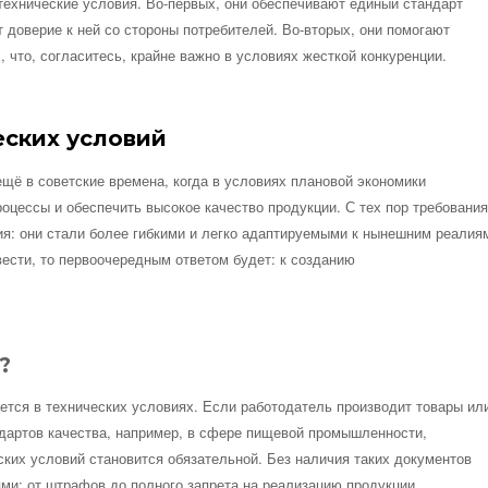
 технические условия. Во-первых, они обеспечивают единый стандарт
 доверие к ней со стороны потребителей. Во-вторых, они помогают
 что, согласитесь, крайне важно в условиях жесткой конкуренции.
еских условий
ещё в советские времена, когда в условиях плановой экономики
цессы и обеспечить высокое качество продукции. С тех пор требования
я: они стали более гибкими и легко адаптируемыми к нынешним реалия
вести, то первоочередным ответом будет: к созданию
?
ается в технических условиях. Если работодатель производит товары ил
дартов качества, например, в сфере пищевой промышленности,
ских условий становится обязательной. Без наличия таких документов
ми: от штрафов до полного запрета на реализацию продукции.