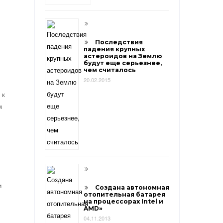
Последствия
падения крупных
астероидов на Землю
будут еще серьезнее,
чем считалось
20.02.2015
 к
м
и
Создана автономная
отопительная батарея
на процессорах Intel и
AMD»
04.11.2013