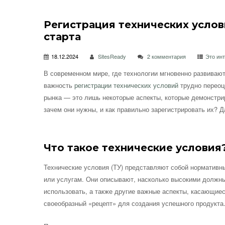
Регистрация технических услов
старта
18.12.2024
SitesReady
2 комментария
Это ин
В современном мире, где технологии мгновенно развивают
важность
регистрации технических условий
трудно переоце
рынка — это лишь некоторые аспекты, которые демонстри
зачем они нужны, и как правильно зарегистрировать их? 
Что такое технические условия
Технические условия (ТУ) представляют собой нормативн
или услугам. Они описывают, насколько высокими должны
использовать, а также другие важные аспекты, касающиес
своеобразный «рецепт» для создания успешного продукта