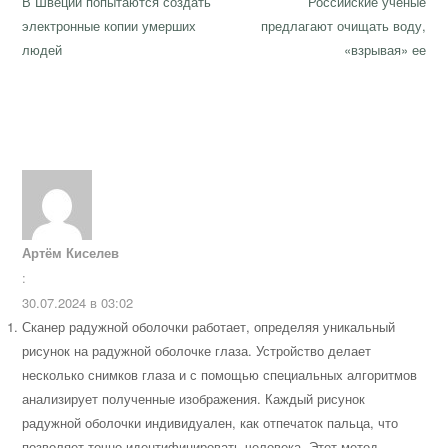
по
Previous
Next
В Швеции попытаются создать
Российские ученые
записям
post:
post:
электронные копии умерших
предлагают очищать воду,
людей
«взрывая» ее
Артём Киселев
:
30.07.2024 в 03:02
Сканер радужной оболочки работает, определяя уникальный
рисунок на радужной оболочке глаза. Устройство делает
несколько снимков глаза и с помощью специальных алгоритмов
анализирует полученные изображения. Каждый рисунок
радужной оболочки индивидуален, как отпечаток пальца, что
позволяет точно идентифицировать человека. Этот метод