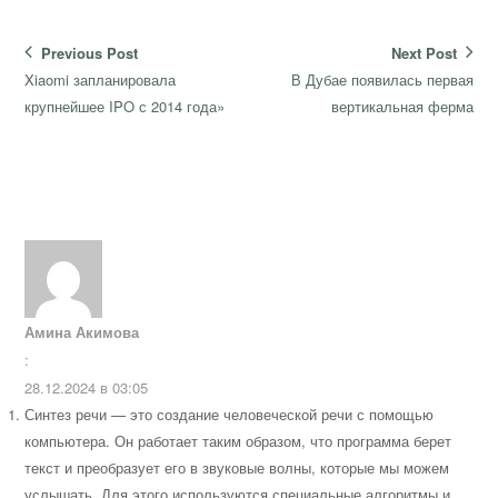
Навигация
Previous Post
Next Post
по
Previous
Next
Xiaomi запланировала
В Дубае появилась первая
записям
post:
post:
крупнейшее IPO с 2014 года»
вертикальная ферма
Амина Акимова
:
28.12.2024 в 03:05
Синтез речи — это создание человеческой речи с помощью
компьютера. Он работает таким образом, что программа берет
текст и преобразует его в звуковые волны, которые мы можем
услышать. Для этого используются специальные алгоритмы и