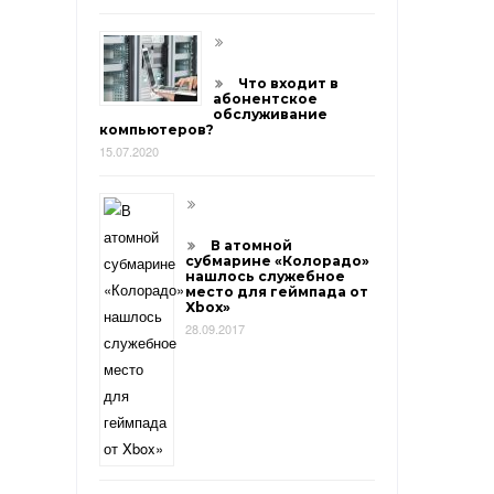
Что входит в
абонентское
обслуживание
компьютеров?
15.07.2020
В атомной
субмарине «Колорадо»
нашлось служебное
место для геймпада от
Xbox»
28.09.2017