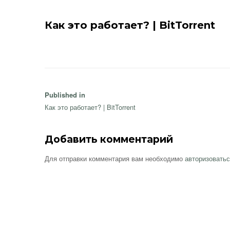
Как это работает? | BitTorrent
Навигация
Published in
по
Как это работает? | BitTorrent
записям
Добавить комментарий
Для отправки комментария вам необходимо
авторизовать