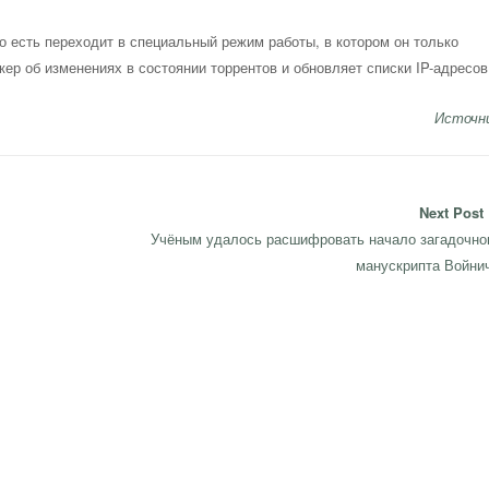
о есть переходит в специальный режим работы, в котором он только
ер об изменениях в состоянии торрентов и обновляет списки IP-адресов
Источн
Next Post
Next
Учёным удалось расшифровать начало загадочно
post:
манускрипта Войни