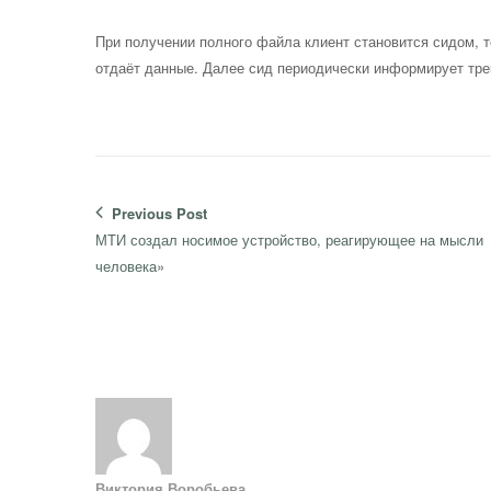
При получении полного файла клиент становится сидом, т
отдаёт данные. Далее сид периодически информирует трек
Навигация
Previous Post
по
Previous
МТИ создал носимое устройство, реагирующее на мысли
записям
post:
человека»
Виктория Воробьева