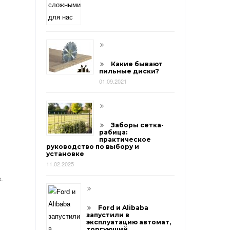
Какие бывают
пильные диски?
01.09.2021
Заборы сетка-
рабица:
практическое
руководство по выбору и
установке
11.02.2025
.
Ford и Alibaba
запустили в
эксплуатацию автомат,
торгующий