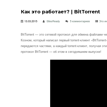
Как это работает? | BitTorrent
13.03.2015
SitesReady
5 комментариев
Это и
BitTorrent — это сетевой протокол для обмена файлами 
Коэном, который написал первый torrent-клиент «BitTorren
передаются частями, а каждый torrent-клиент, получая
эти
протокол BitTorrent — об этом в сегодняшнем выпуске!