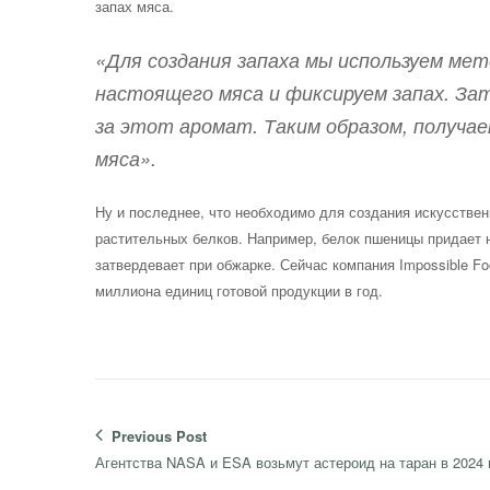
запах мяса.
«Для создания запаха мы используем ме
настоящего мяса и фиксируем запах. За
за этот аромат. Таким образом, получае
мяса».
Ну и последнее, что необходимо для создания искусствен
растительных белков. Например, белок пшеницы придает 
затвердевает при обжарке. Сейчас компания Impossible F
миллиона единиц готовой продукции в год.
Навигация
Previous Post
по
Previous
Агентства NASA и ESA возьмут астероид на таран в 2024 
записям
post: