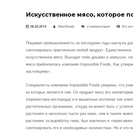
Искусственное мясо, которое по
06.02.2014
SitesReady
2 комментария
Это ин
Пищевая промышленность за последние годы шагнула дале
синтезировать практически любой продукт. Единственное,
искусственное мясо. Выходит либо
дешево и невкусно, ли
мяса приблизилась компания Impossible Foods. Как утве
настоящему».
Специалисты компании Impossible Foods уверены, что уни
из которых является гем. Он придает мясу его неповторим
(переносчика кислорода) и в мышечных волокнах как комп
растительных организмах, откуда он может быть с успехо
растениях в несколько тысяч раз ниже, чем в тканях живо
растениях за выработку гема, был извлечен и «пересажен»
синтезировать его в необходимых количествах. Но и это е