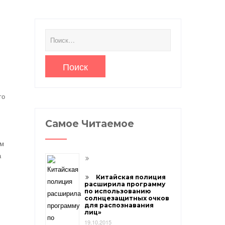
Найти:
го
Самое Читаемое
ым
а
Китайская полиция
расширила программу
по использованию
солнцезащитных очков
для распознавания
лиц»
19.10.2015