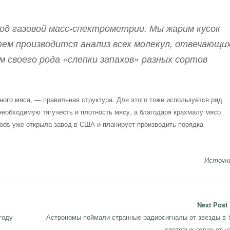
тод газовой масс-спектрометрии. Мы жарим кусок
тем производится анализ всех молекул, отвечающи
м своего рода «слепки запахов» разных сортов
ного мяса, — правильная структура. Для этого тоже используется ряд
необходимую тягучесть и плотность мясу, а благодаря крахмалу мясо
oods уже открыла завод в США и планирует производить порядка
Источн
Next Post
Next
году
Астрономы поймали странные радиосигналы от звезды в 
post:
световых годах от н