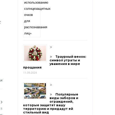
х
Траурный венок:
символ утраты и
уважения в мире
прощания
11.09.2024
ик
Популярные
виды заборов и
ограждений,
которые защитят вашу
11
территорию и придадут ей
стильный вид
ас