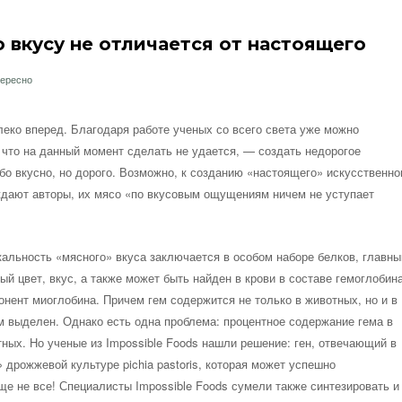
 вкусу не отличается от настоящего
тересно
ко вперед. Благодаря работе ученых со всего света уже можно
 что на данный момент сделать не удается, — создать недорогое
бо вкусно, но дорого. Возможно, к созданию «настоящего» искусственно
рждают авторы, их мясо «по вкусовым ощущениям ничем не уступает
кальность «мясного» вкуса заключается в особом наборе белков, главн
ый цвет, вкус, а также может быть найден в крови в составе гемоглобин
онент миоглобина. Причем гем содержится не только в животных, но и в
м выделен. Однако есть одна проблема: процентное содержание гема в
тных. Но ученые из Impossible Foods нашли решение: ген, отвечающий в
 дрожжевой культуре pichia pastoris, которая может успешно
ще не все! Специалисты Impossible Foods сумели также синтезировать и