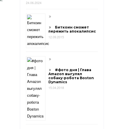
24.06.2024
Биткоин сможет
пережить апокалипсис
12.09.2015
#фото дня | Глава
Amazon выгулял
собаку-робота Boston
Dynamics
15.04.2018