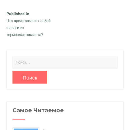
Навигация
Published in
по
Что представляют собой
записям
шланги из
термоэластопласта?
Найти:
Самое Читаемое