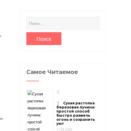
Найти:
ы
Самое Читаемое
Сухая растопка
березовая лучина:
простой способ
быстро разжечь
ие
огонь и сохранить
уют
17.09.2025