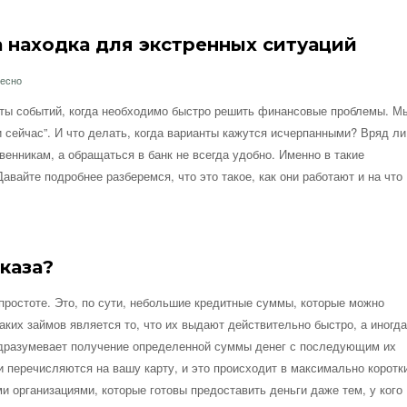
а находка для экстренных ситуаций
ресно
оты событий, когда необходимо быстро решить финансовые проблемы. М
и сейчас”. И что делать, когда варианты кажутся исчерпанными? Вряд ли
венникам, а обращаться в банк не всегда удобно. Именно в такие
Давайте подробнее разберемся, что это такое, как они работают и на что
тказа?
 простоте. Это, по сути, небольшие кредитные суммы, которые можно
ких займов является то, что их выдают действительно быстро, а иногда
подразумевает получение определенной суммы денег с последующим их
ги перечисляются на вашу карту, и это происходит в максимально коротк
 организациями, которые готовы предоставить деньги даже тем, у кого