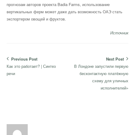
прогнозам авторов проекта Badia Farms, использование
вертикальных ферм может даже дать возможность ОАЭ стать
экспортером овощей и фруктов.
Источник
Навигация
Previous Post
Next Post
по
Previous
Next
Как это работает? | Синтез
В Лондоне запустили первую
записям
post:
post:
речи
бесконтактную платёжную
схему для уличных
исполнителей»