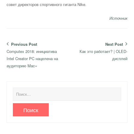
совет директоров спортивного гиганта Nike.
Источник
Навигация
Previous Post
Next Post
по
Previous
Next
Computex 2018: инициатива
Как это работает? | OLED-
записям
post:
post:
Intel Creator PC нацелена на
дисплей
аудиторию Mac»
Найти: