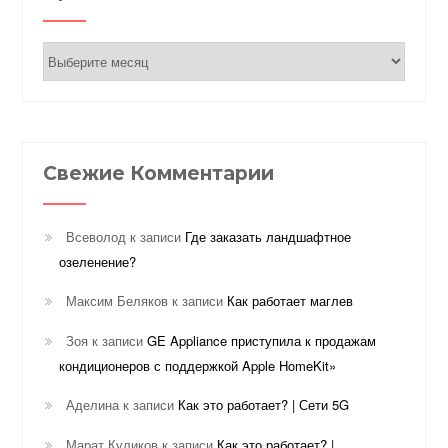
Архивы
Свежие Комментарии
Всеволод
к записи
Где заказать ландшафтное
озеленение?
Максим Беляков
к записи
Как работает маглев
Зоя
к записи
GE Appliance приступила к продажам
кондиционеров с поддержкой Apple HomeKit»
Аделина
к записи
Как это работает? | Сети 5G
Марат Куликов
к записи
Как это работает? |