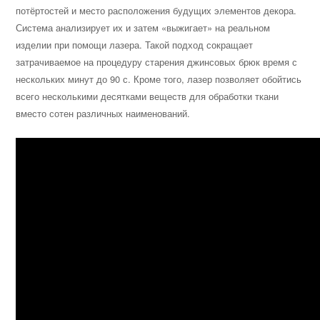
потёртостей и место расположения будущих элементов декора.
Система анализирует их и затем «выжигает» на реальном
изделии при помощи лазера. Такой подход сокращает
затрачиваемое на процедуру старения джинсовых брюк время с
нескольких минут до 90 с. Кроме того, лазер позволяет обойтись
всего несколькими десятками веществ для обработки ткани
вместо сотен различных наименований.