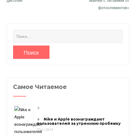
записям
дисплей
маячки с питанием от
фотоэлементов»
Найти:
Самое Читаемое
Nike и Apple вознаграждают
пользователей за утреннюю пробежку
27.11.2014