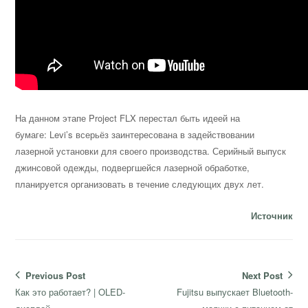
На данном этапе Project FLX перестал быть идеей на
бумаге: Levi’s всерьёз заинтересована в задействовании
лазерной установки для своего производства. Серийный выпуск
джинсовой одежды, подвергшейся лазерной обработке,
планируется организовать в течение следующих двух лет.
Источник
Навигация
Previous Post
Next Post
по
Previous
Next
Как это работает? | OLED-
Fujitsu выпускает Bluetooth-
post:
post: