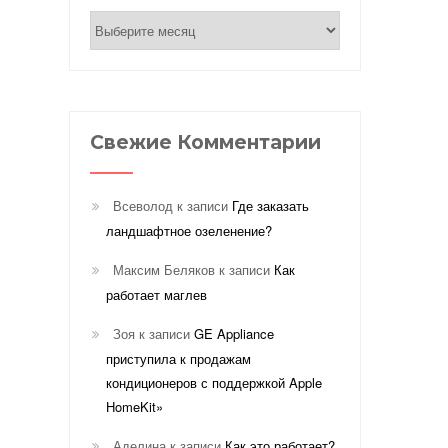
Архивы
Свежие Комментарии
Всеволод
к записи
Где заказать
ландшафтное озеленение?
Максим Беляков
к записи
Как
работает маглев
Зоя
к записи
GE Appliance
приступила к продажам
кондиционеров с поддержкой Apple
HomeKit»
Аделина
к записи
Как это работает?