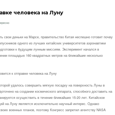
авке человека на Луну
тересно
ть свои деньки на Марсе, правительство Китая неспешно готовит почву
пускников одного из лучших китайских университетов аэронавтики
одготовки к будущим лунным миссиям. Эксперимент начался в
щении площадью 160 квадратных метров на ближайшие несколько
которой удалось совершить мягкую посадку на поверхность Луны в
доточено на создании космического аппарата, способного доставить на
анируется осуществить в течение ближайших 15-20 лет. Китайское
дей на Луну является исключительно научный интерес. Однако
воих военных планов, поэтому Конгресс запретил агентству NASA