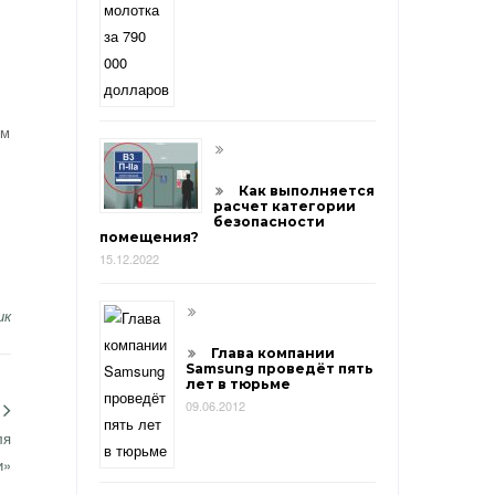
ом
Как выполняется
расчет категории
безопасности
помещения?
15.12.2022
ик
Глава компании
Samsung проведёт пять
лет в тюрьме
09.06.2012
ля
и»