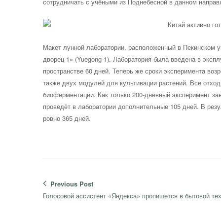
сотрудничать с учёными из Поднебесной в данном направ
Макет лунной лаборатории, расположенный в Пекинском у
дворец 1» (Yuegong-1). Лаборатория была введена в эксп
пространстве 60 дней. Теперь же сроки эксперимента воз
также двух модулей для культивации растений. Все отхо
биоферментации. Как только 200-дневный эксперимент за
проведёт в лаборатории дополнительные 105 дней. В резу
ровно 365 дней.
Навигация
Previous Post
по
Previous
Голосовой ассистент «Яндекса» пропишется в бытовой те
записям
post: