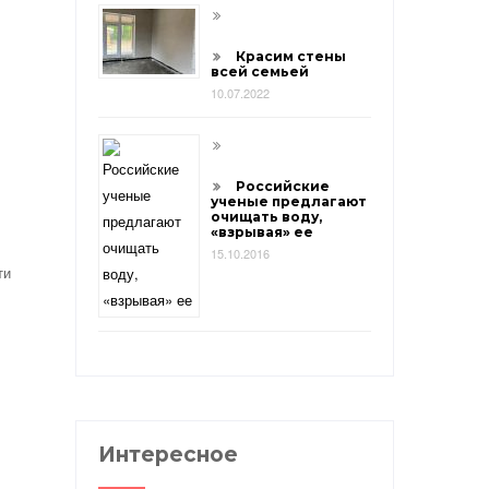
Красим стены
всей семьей
10.07.2022
Российские
ученые предлагают
очищать воду,
«взрывая» ее
15.10.2016
ти
Интересное