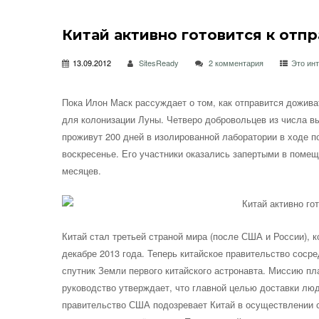
Китай активно готовится к отпр
13.09.2012
SitesReady
2 комментария
Это ин
Пока Илон Маск рассуждает о том, как отправится дожива
для колонизации Луны. Четверо добровольцев из числа вы
проживут 200 дней в
изолированной лаборатории в ходе п
воскресенье. Его участники оказались запертыми в поме
месяцев.
Китай стал третьей страной мира (после США и России), 
декабре 2013 года. Теперь китайское правительство сосре
спутник Земли первого китайского астронавта. Миссию пл
руководство утверждает, что главной целью доставки лю
правительство США подозревает Китай в осуществлении с