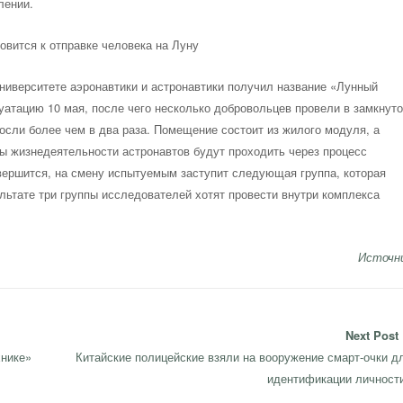
лении.
ниверситете аэронавтики и астронавтики получил название «Лунный
луатацию 10 мая, после чего несколько добровольцев провели в замкнут
росли более чем в два раза. Помещение состоит из жилого модуля, а
ды жизнедеятельности астронавтов будут проходить через процесс
вершится, на смену испытуемым заступит следующая группа, которая
льтате три группы исследователей хотят провести внутри комплекса
Источн
Next Post
Next
хнике»
Китайские полицейские взяли на вооружение смарт-очки д
post:
идентификации личност