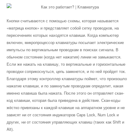
Кнопки считываются с помощью схемы, которая называется
«матрица кнопок» и представляет собой сетку проводков, на
пересечениях которых находятся клавиши. Когда компьютер
включен, микропроцес­сор клавиатуры посылает электрические
импульсы по вертикальным проводкам в поисках сигнала. В
обычном состоянии (когда нет нажатия) линии не замыкаются.
Если же нажать на клавишу, то вертикальные и горизонтальные
проводки соприкоснуться, цепь замкнется, и по ней пройдет ток.
Благодаря этому контроллер клавиатуры поймет, что произошло
нажатие клавиши, и по замкнутым проводкам определит, какая
именно клавиша была нажата. После этого он отправляет скан-
код клавиши, которая была приведена в действие. Скан-коды
жёстко привязаны к каждой клавише на аппаратном уровне и не
зависят ни от состояния индикаторов Caps Lock, Num Lock и
других, ни от состояния управляющих клавиш (таких как Shift и
Alt).