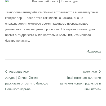
Технологии антидребезга обычно встраиваются в клавиатурный
контроллер — после того как клавиша нажата, она не
опрашивается некоторое время, заведомо превышающее
длительность переходных процессов. На первых клавиатурах
время антидребезга было настолько большим, что мешало
быстро печатать.
Источник
Навигация
Previous Post
Next Post
по
Previous
Next
#видео | Стивен Хокинг
Intel отмечает 50-летие
записям
post:
post:
рассказал о том, что было до
запуском новых продуктов и
Большого взрыва
инициатив»