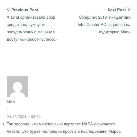
Навигация
Previous Post
Next Post
по
Previous
Next
Xiaomi организовала сбор
Computex 2018: инициатива
записям
post:
post:
средств на «умную»
Intel Creator PC нацелена на
посудомоечную машину и
аудиторию Mac»
доступный робот-пылесос»
Мия
:
24.12.2024 в 03:04
Так здорово, что марсианский вертолет NASA собирается
летать! Это будет настоящий прорыв в исследовании Марса.