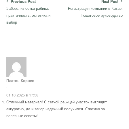
Навигация
Previous Post
Next Post
по
Previous
Next
Заборы из сетки рабица:
Регистрация компании в Китае:
записям
post:
post:
практичность, эстетика и
Пошаговое руководство
выбор
Платон Корнев
:
01.10.2025 в 17:38
Отличный материал! С сеткой рабицей участок выглядит
аккуратно, да и забор надежный получился. Спасибо за
полезные советы!