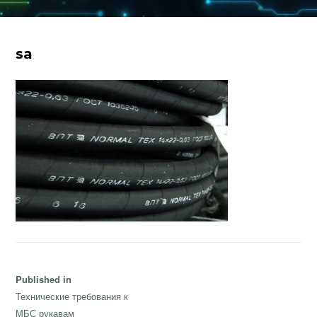
sa
Навигация
Published in
по
Технические требования к
записям
МБС рукавам